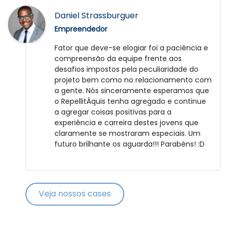
José Duarte
Daniel Strassburguer
Empreendedor
Empreendedor
Fui muito bem atendido. A Catalisa é uma
Fator que deve-se elogiar foi a paciência e
grande empresa e bem administrada.
compreensão da equipe frente aos
Agora depende de mim, para colocar em
desafios impostos pela peculiaridade do
prática o projeto. Obrigado.
projeto bem como no relacionamento com
a gente. Nós sinceramente esperamos que
o RepellitÁquis tenha agregado e continue
a agregar coisas positivas para a
experiência e carreira destes jovens que
claramente se mostraram especiais. Um
futuro brilhante os aguarda!!! Parabéns! :D
Veja nossos cases