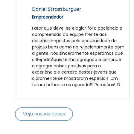
José Duarte
Daniel Strassburguer
Empreendedor
Empreendedor
Fui muito bem atendido. A Catalisa é uma
Fator que deve-se elogiar foi a paciência e
grande empresa e bem administrada.
compreensão da equipe frente aos
Agora depende de mim, para colocar em
desafios impostos pela peculiaridade do
prática o projeto. Obrigado.
projeto bem como no relacionamento com
a gente. Nós sinceramente esperamos que
o RepellitÁquis tenha agregado e continue
a agregar coisas positivas para a
experiência e carreira destes jovens que
claramente se mostraram especiais. Um
futuro brilhante os aguarda!!! Parabéns! :D
Veja nossos cases