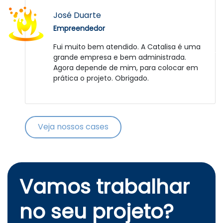
Daniel Strassburguer
José Duarte
Empreendedor
Empreendedor
Fator que deve-se elogiar foi a paciência e
Fui muito bem atendido. A Catalisa é uma
compreensão da equipe frente aos
grande empresa e bem administrada.
desafios impostos pela peculiaridade do
Agora depende de mim, para colocar em
projeto bem como no relacionamento com
prática o projeto. Obrigado.
a gente. Nós sinceramente esperamos que
o RepellitÁquis tenha agregado e continue
a agregar coisas positivas para a
experiência e carreira destes jovens que
Veja nossos cases
claramente se mostraram especiais. Um
futuro brilhante os aguarda!!! Parabéns! :D
Vamos trabalhar
no seu projeto?