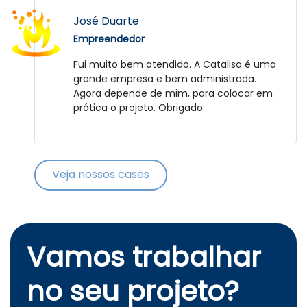
Daniel Strassburguer
José Duarte
Empreendedor
Empreendedor
Fator que deve-se elogiar foi a paciência e
Fui muito bem atendido. A Catalisa é uma
compreensão da equipe frente aos
grande empresa e bem administrada.
desafios impostos pela peculiaridade do
Agora depende de mim, para colocar em
projeto bem como no relacionamento com
prática o projeto. Obrigado.
a gente. Nós sinceramente esperamos que
o RepellitÁquis tenha agregado e continue
a agregar coisas positivas para a
experiência e carreira destes jovens que
Veja nossos cases
claramente se mostraram especiais. Um
futuro brilhante os aguarda!!! Parabéns! :D
Vamos trabalhar
no seu projeto?