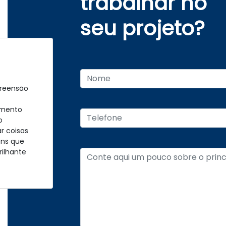
trabalhar no
seu projeto?
e
preensão
 mim,
amento
o
r coisas
ens que
ilhante