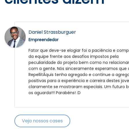
José Duarte
Daniel Strassburguer
Empreendedor
Empreendedor
Fui muito bem atendido. A Catalisa é uma grand
Fator que deve-se elogiar foi a paciência e com
empresa e bem administrada. Agora depende de
da equipe frente aos desafios impostos pela
para colocar em prática o projeto. Obrigado.
peculiaridade do projeto bem como no relacion
com a gente. Nós sinceramente esperamos que 
RepellitÁquis tenha agregado e continue a agrega
positivas para a experiência e carreira destes jov
claramente se mostraram especiais. Um futuro br
os aguarda!!! Parabéns! :D
Veja nossos cases